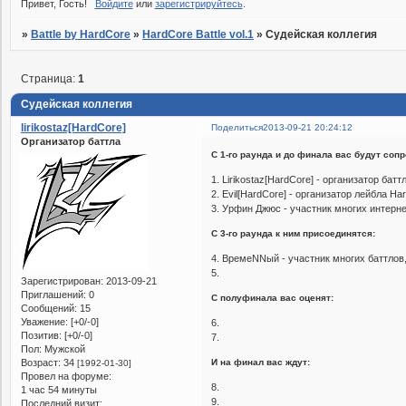
Привет, Гость!
Войдите
или
зарегистрируйтесь
.
»
Battle by HardCore
»
HardCore Battle vol.1
»
Судейская коллегия
Страница:
1
Судейская коллегия
lirikostaz[HardCore]
Поделиться
2013-09-21 20:24:12
Организатор баттла
С 1-го раунда и до финала вас будут соп
1. Lirikostaz[HardCore] - организатор бат
2. Evil[HardCore] - организатор лейбла H
3. Урфин Джюс - участник многих интерн
С 3-го раунда к ним присоединятся:
4. ВремеNNый - участник многих баттлов,
5.
Зарегистрирован
: 2013-09-21
Приглашений:
0
С полуфинала вас оценят:
Сообщений:
15
Уважение:
[+0/-0]
6.
Позитив:
[+0/-0]
7.
Пол:
Мужской
Возраст:
34
И на финал вас ждут:
[1992-01-30]
Провел на форуме:
8.
1 час 54 минуты
9.
Последний визит: